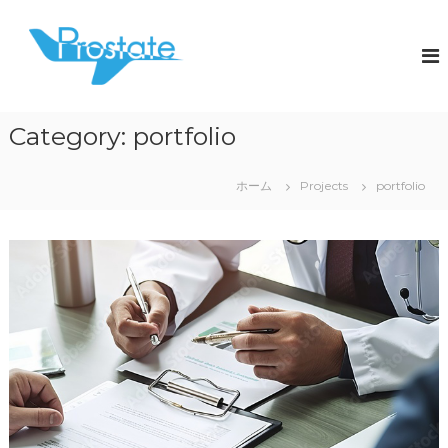
コ
ン
株
前
立
テ
式
腺
ン
会
が
ツ
社
ん
へ
専
プ
Category:
portfolio
ス
門
ロ
キ
イ
ス
ン
ッ
ホーム
Projects
portfolio
バ
プ
テ
ウ
ー
ン
ト
ド
会
社